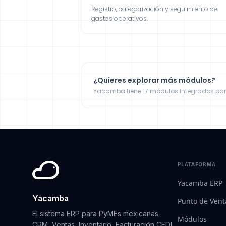
Registro, categorización y seguimiento de
gastos operativos.
¿Quieres explorar más módulos?
Yacamba tiene 17 módulos integrados par
PLATAFORMA
Yacamba ERP
Yacamba
Punto de Vent
El sistema ERP para PyMEs mexicanas.
Módulos
CRM, Ventas, Inventario, Facturación CFDI