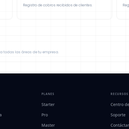
Registro de cobros recibidos de clientes.
Reg
a todas las áreas de tu empresa.
PLANES
RECURSOS
Starter
Centro d
a
Pro
Soporte
Master
Contácta