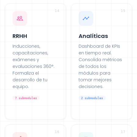
14
15
RRHH
Analíticas
Inducciones,
Dashboard de KPIs
capacitaciones,
en tiempo real.
exámenes y
Consolida métricas
evaluaciones 360°.
de todos los
Formaliza el
módulos para
desarrollo de tu
tomar mejores
equipo.
decisiones.
7
submodules
2
submodules
16
17