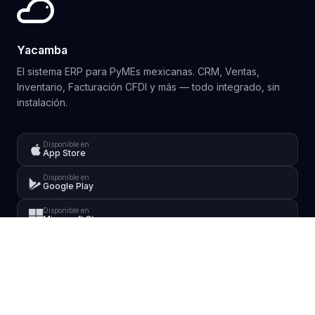
Yacamba
El sistema ERP para PyMEs mexicanas. CRM, Ventas,
Inventario, Facturación CFDI y más — todo integrado, sin
instalación.
Disponible en
App Store
Disponible en
Google Play
Disponible en
Microsoft Store
PLATAFORMA
PLANES
Yacamba ERP
Starter
Punto de Venta
Pro
Módulos
Master