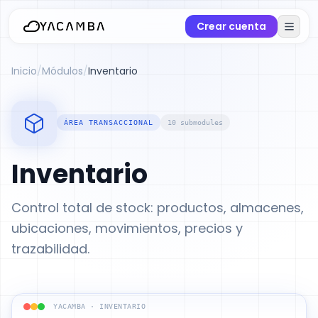
Crear cuenta
Inicio
/
Módulos
/
Inventario
ÁREA TRANSACCIONAL
10 submodules
Inventario
Control total de stock: productos, almacenes,
ubicaciones, movimientos, precios y
trazabilidad.
YACAMBA · INVENTARIO