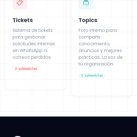
Tickets
Topics
Sistema de tickets
Foro interno para
para gestionar
compartir
solicitudes internas
conocimiento,
sin WhatsApp ni
anuncios y mejores
correos perdidos.
prácticas. La voz de
tu organización.
2
submodules
2
submodules