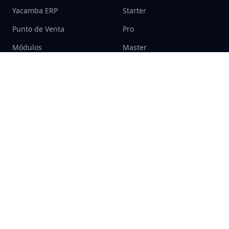
Yacamba ERP
Starter
Punto de Venta
Pro
Módulos
Master
Integraciones
Gratis
RECURSOS
LEGAL
Centro de ayuda
Términos y condiciones
Soporte
Aviso de privacidad
Contáctanos
© 2026 Yacamba — un producto de Kilauea Tec Lab. Todos los
derechos reservados.
Términos y condiciones
Aviso de privacidad